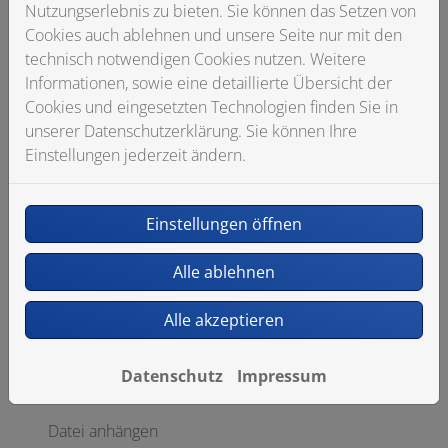
Nutzungserlebnis zu bieten. Sie können das Setzen von
Cookies auch ablehnen und unsere Seite nur mit den
Telefon
technisch notwendigen Cookies nutzen. Weitere
Informationen, sowie eine detaillierte Übersicht der
Cookies und eingesetzten Technologien finden Sie in
unserer Datenschutzerklärung. Sie können Ihre
Betreff
Einstellungen jederzeit ändern.
Einstellungen öffnen
Nachricht
Alle ablehnen
Alle akzeptieren
Datenschutz
Impressum
Datei anhängen