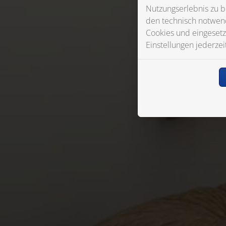
Nutzungserlebnis zu b
den technisch notwend
Cookies und eingesetz
Einstellungen jederzei