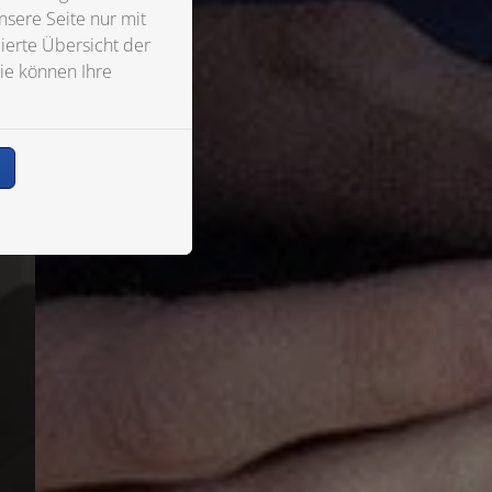
sere Seite nur mit
ierte Übersicht der
ie können Ihre
n