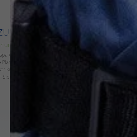
ZUNG SEIT 1999
är und Haustechnik
i
n Kiefersfelden
ig sparen. Oder ein Smart Home, das Sicherheit
ie Planung und Realisierung anspruchsvoller
ser Know-how schätzen Kunden nicht nur in
ch Sie zu überzeugen.